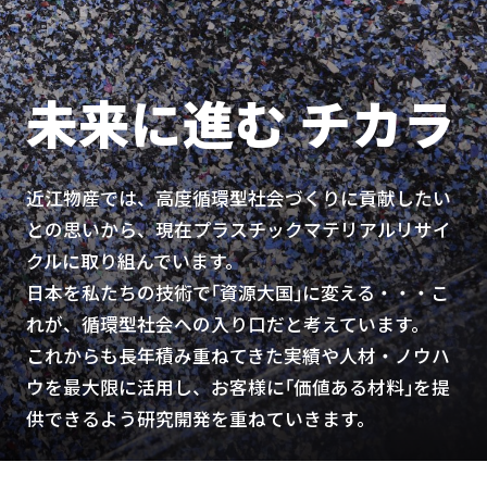
未来に進む チカラ
近江物産では、高度循環型社会づくりに貢献したい
との思いから、
現在プラスチックマテリアルリサイ
クルに取り組んでいます。
日本を私たちの技術で｢資源大国｣に変える・・・
こ
れが、循環型社会への入り口だと考えています。
これからも長年積み重ねてきた実績や人材・ノウハ
ウを最大限に活用し、
お客様に｢価値ある材料｣を提
供できるよう研究開発を重ねていきます。