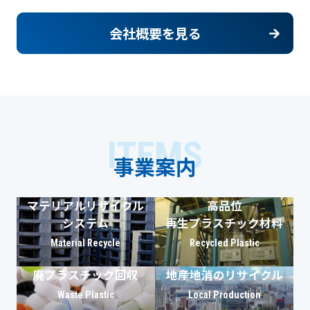
会社概要を見る
ITEMS
事業案内
マテリアルリサイクル
高品位
システム
再生プラスチック材料
Material Recycle
Recycled Plastic
廃プラスチック回収
地産地消のリサイクル
Waste Plastic
Local Production