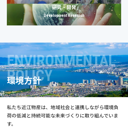
研究・開発
Development Research
ENVIRONMENTAL
POLICY
環境方針
私たち近江物産は、地域社会と連携しながら
環境負
荷の低減と持続可能な未来づくりに取り組んでいま
す。