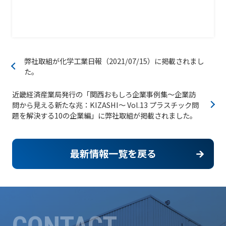
弊社取組が化学工業日報（2021/07/15）に掲載されまし
た。
近畿経済産業局発行の「関西おもしろ企業事例集～企業訪
問から見える新たな兆：KIZASHI～ Vol.13 プラスチック問
題を解決する10の企業編」に弊社取組が掲載されました。
最新情報一覧を戻る
CONTACT