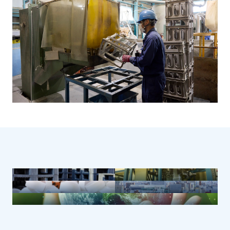
マテリアルリサイクル
高品位
システム
再生プラスチック材料
廃プラスチック回収
地産地消のリサイクル
Material Recycle
Recycled Plastic
研究・開発
Waste Plastic
Local Production
Development Research