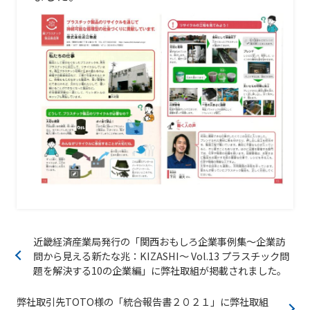
近畿経済産業局発行の「関西おもしろ企業事例集～企業訪
問から見える新たな兆：KIZASHI～ Vol.13 プラスチック問
題を解決する10の企業編」に弊社取組が掲載されました。
弊社取引先TOTO様の「統合報告書２０２１」に弊社取組