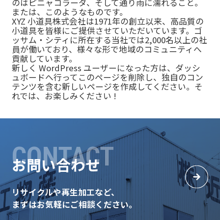
のはピニャコラーダ、そして通り雨に濡れること。
または、このようなものです。
XYZ 小道具株式会社は1971年の創立以来、高品質の
小道具を皆様にご提供させていただいています。ゴ
ッサム・シティに所在する当社では2,000名以上の社
員が働いており、様々な形で地域のコミュニティへ
貢献しています。
新しく WordPress ユーザーになった方は、
ダッシ
ュボード
へ行ってこのページを削除し、独自のコン
テンツを含む新しいページを作成してください。そ
れでは、お楽しみください !
CONTACT
お問い合わせ
リサイクルや再生加工など、
まずはお気軽にご相談ください。